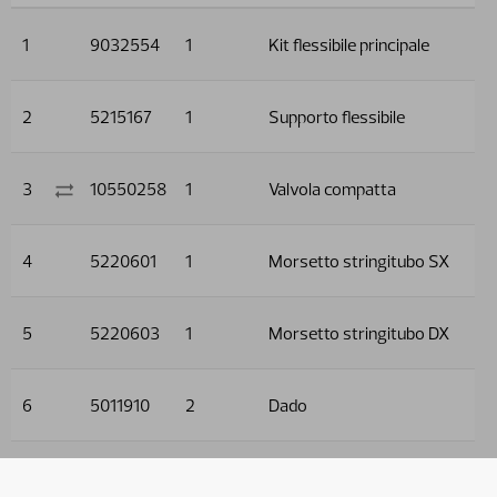
1
9032554
1
Kit flessibile principale
2
5215167
1
Supporto flessibile
3
10550258
1
Valvola compatta
4
5220601
1
Morsetto stringitubo SX
5
5220603
1
Morsetto stringitubo DX
6
5011910
2
Dado
7
5013101
3
Rondella