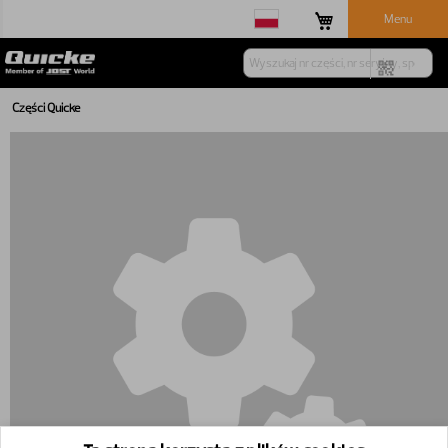
Menu
Części Quicke