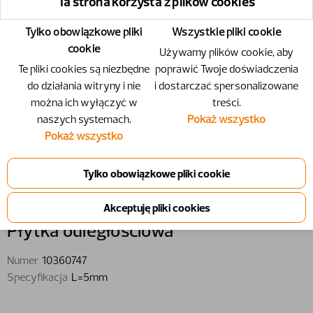
Ta strona korzysta z plików cookies
Tylko obowiązkowe pliki
Wszystkie pliki cookie
cookie
Używamy plików cookie, aby
Te pliki cookies są niezbędne
poprawić Twoje doświadczenia
do działania witryny i nie
i dostarczać spersonalizowane
można ich wyłączyć w
treści.
naszych systemach.
Pokaż wszystko
Pokaż wszystko
10360747 - Płytka odległościowa -
L=5mm
Płytka odległościowa
Numer
10360747
Specyfikacja
L=5mm