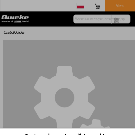
Menu
Części Quicke