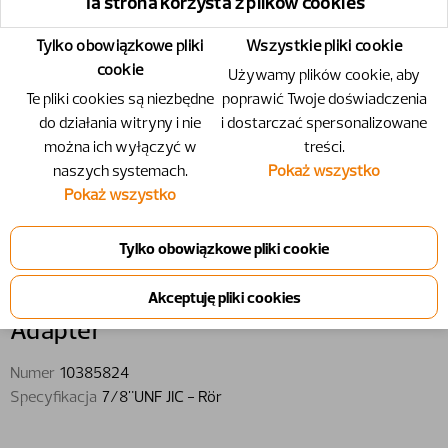
Ta strona korzysta z plików cookies
Tylko obowiązkowe pliki
Wszystkie pliki cookie
cookie
Używamy plików cookie, aby
Te pliki cookies są niezbędne
poprawić Twoje doświadczenia
do działania witryny i nie
i dostarczać spersonalizowane
można ich wyłączyć w
treści.
naszych systemach.
Pokaż wszystko
Pokaż wszystko
10385824 - Adapter - 7/8"UNF JIC -
Rör
Adapter
Numer
10385824
Specyfikacja
7/8"UNF JIC - Rör