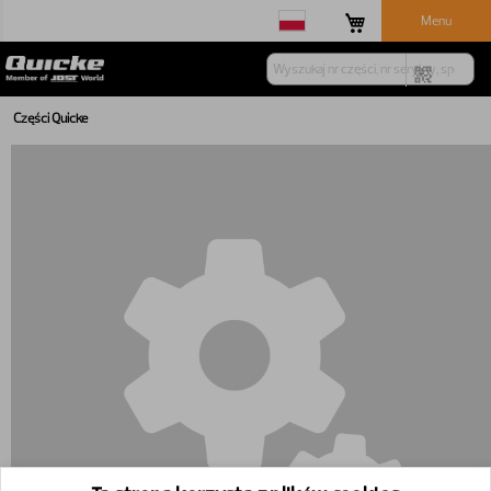
Menu
Części Quicke