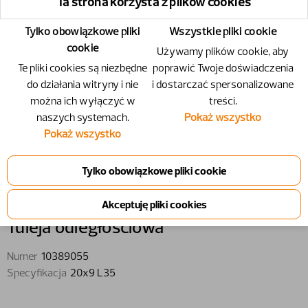
Ta strona korzysta z plików cookies
Tylko obowiązkowe pliki
Wszystkie pliki cookie
cookie
Używamy plików cookie, aby
Te pliki cookies są niezbędne
poprawić Twoje doświadczenia
do działania witryny i nie
i dostarczać spersonalizowane
można ich wyłączyć w
treści.
naszych systemach.
Pokaż wszystko
Pokaż wszystko
10389055 - Tuleja odległościowa -
20x9 L35
Tuleja odległościowa
Numer
10389055
Specyfikacja
20x9 L35