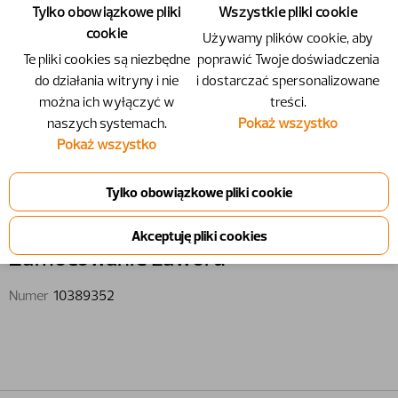
Tylko obowiązkowe pliki
Wszystkie pliki cookie
cookie
Używamy plików cookie, aby
Te pliki cookies są niezbędne
poprawić Twoje doświadczenia
do działania witryny i nie
i dostarczać spersonalizowane
można ich wyłączyć w
treści.
naszych systemach.
Pokaż wszystko
Pokaż wszystko
10389352 - Zamocowanie zaworu
Zamocowanie zaworu
Numer
10389352