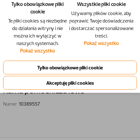
Tylko obowiązkowe pliki
Wszystkie pliki cookie
cookie
Używamy plików cookie, aby
Te pliki cookies są niezbędne
poprawić Twoje doświadczenia
do działania witryny i nie
i dostarczać spersonalizowane
można ich wyłączyć w
treści.
naszych systemach.
Pokaż wszystko
Pokaż wszystko
10389557 - Rama pomocnicza lewa
Rama pomocnicza lewa
Numer
10389557