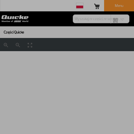
Menu
Części Quicke