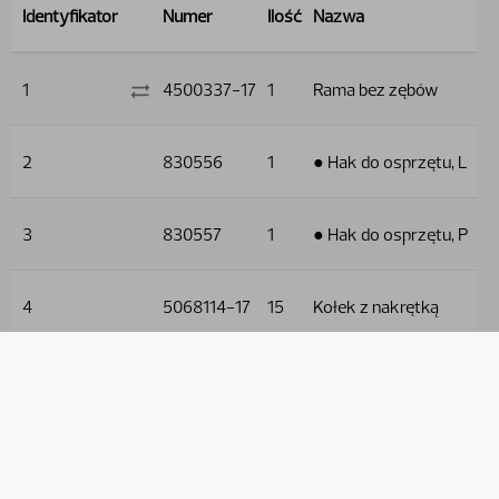
Identyfikator
Numer
Ilość
Nazwa
1
4500337-17
1
Rama bez zębów
2
830556
1
● Hak do osprzętu, L
3
830557
1
● Hak do osprzętu, P
4
5068114-17
15
Kołek z nakrętką
Używane w