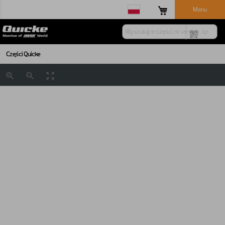
Menu
Części Quicke