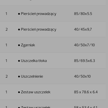
1
● Pierścień prowadzący
85/80x5.5
2
● Pierścień prowadzący
40/45x9,7
1
● Zgarniak
40/50x7/10
1
● Uszczelka tłoka
85/69.5x6.3
2
● Uszczelnienie
40/50x10
1
● Zestaw uszczelek
85 x 78.6 x 6.4
1
● Zestaw uszczelek
58 x 53.4 x 4.1