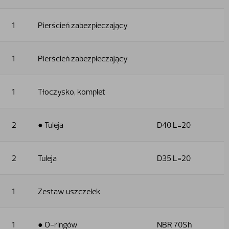
1
Pierścień zabezpieczający
1
Pierścień zabezpieczający
1
Tłoczysko, komplet
2
● Tuleja
D40 L=20
2
Tuleja
D35 L=20
1
Zestaw uszczelek
1
● O-ringów
NBR 70Sh