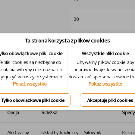
20
Ta strona korzysta z plików cookies
ylko obowiązkowe pliki cookie
Wszystkie pliki cookie
31.5
Te pliki cookies są niezbędne do
Używamy plików cookie, aby
ziałania witryny i nie można ich
poprawić Twoje doświadczenia 
yłączyć w naszych systemach.
dostarczać spersonalizowane tre
Pokaż wszystko
Pokaż wszystko
Opcja
Ścieżka
Specy
Alo Czarny
Układ hydrauliczny
Siłownik
Rok o