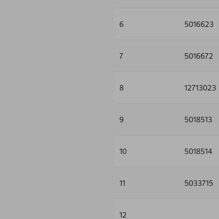
6
5016623
7
5016672
8
12713023
9
5018513
10
5018514
11
5033715
12