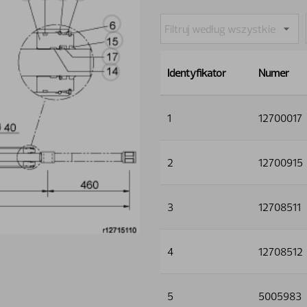
Identyfikator
Numer
1
12700017
2
12700915
3
12708511
4
12708512
5
5005983