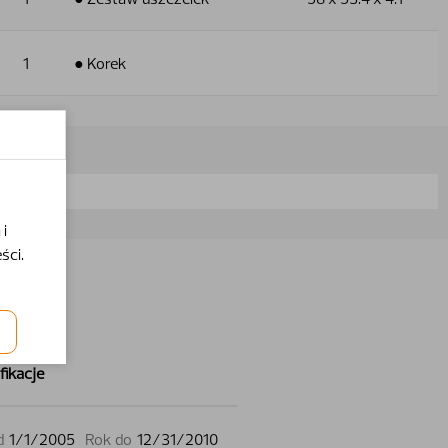
1
● Korek
i
ści.
fikacje
d
1/1/2005
Rok do
12/31/2010