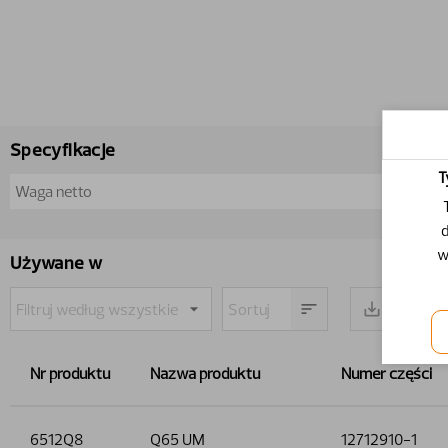
Specyfikacje
T
Waga netto
d
w
Używane w
Nr produktu
Nazwa produktu
Numer części
6512Q8
Q65 UM
12712910-1