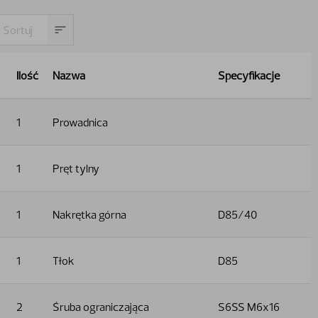
Ilość
Nazwa
Specyfikacje
1
Prowadnica
1
Pręt tylny
1
Nakrętka górna
D85/40
1
Tłok
D85
2
Śruba ograniczająca
S6SS M6x16