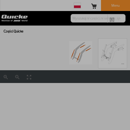
Menu
Części Quicke