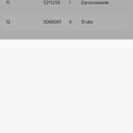
11
5211256
1
Zamocowanie
12
5006001
4
Śruba
13
5011553
4
Nakrętka
14
5013101
5
Podkładka
15
5215101
2
Osłona
16
5215021
1
Osłona
17
5011910
4
Nakrętka