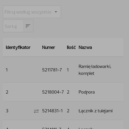
Identyfikator
Numer
Ilość
Nazwa
Ramię ładowarki,
1
5211781-7
1
komplet
2
5218004-7
2
Podpora
3
5214831-1
2
Łącznik z tulejami