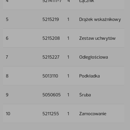
4
5214111-7
4
Łącznik
5
5215219
1
Drążek wskaźnikowy
6
5215208
1
Zestaw uchwytów
7
5215227
1
Odległościowa
8
5013110
1
Podkładka
9
5050605
1
Śruba
10
5211255
1
Zamocowanie