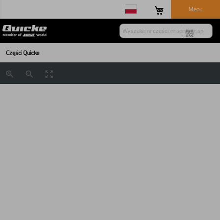
Menu
Części Quicke