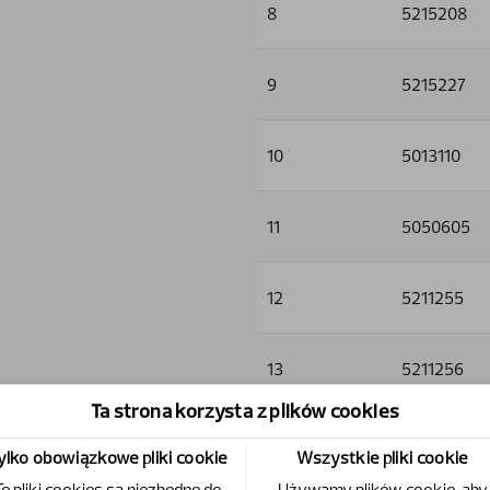
8
5215208
9
5215227
10
5013110
11
5050605
12
5211255
13
5211256
Ta strona korzysta z plików cookies
14
5006001
ylko obowiązkowe pliki cookie
Wszystkie pliki cookie
Te pliki cookies są niezbędne do
Używamy plików cookie, aby