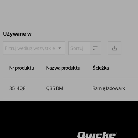
Używane w
Nr produktu
Nazwa produktu
Ścieżka
3514Q8
Q35 DM
Ramię ładowarki
Contact 