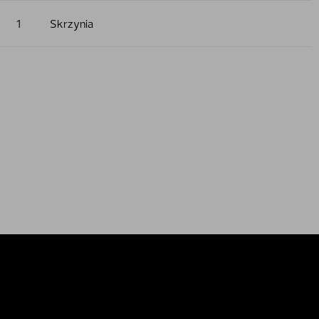
1
Skrzynia
relations
External privacy note