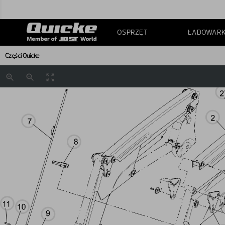
OSPRZĘT
ŁADOWARK
Części Quicke