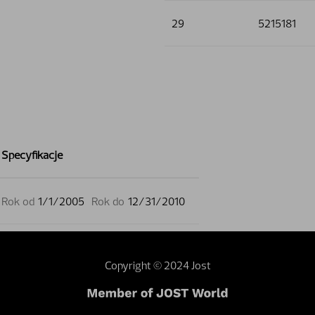
29
5215181
Specyfikacje
Rok od
1/1/2005
Rok do
12/31/2010
Copyright © 2024 Jost
webmaster
Dealer area
Terms and conditions
Sustainability
Investor 