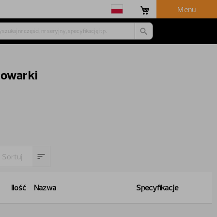
Menu
dowarki
Ilość
Nazwa
Specyfikacje