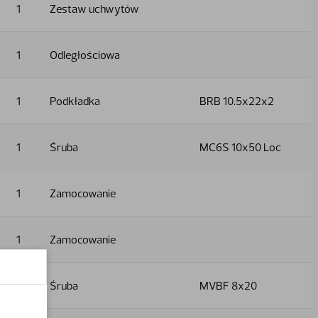
1
Zestaw uchwytów
1
Odległościowa
1
Podkładka
BRB 10.5x22x2
1
Śruba
MC6S 10x50 Loc
1
Zamocowanie
1
Zamocowanie
4
Śruba
MVBF 8x20