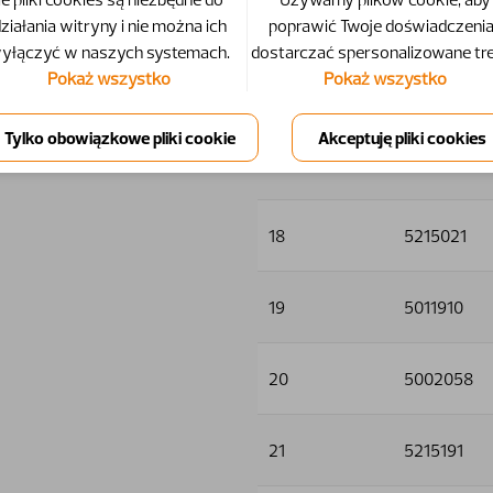
15
5011553
ziałania witryny i nie można ich
poprawić Twoje doświadczenia 
yłączyć w naszych systemach.
dostarczać spersonalizowane tre
Pokaż wszystko
Pokaż wszystko
16
5013101
17
5215101
18
5215021
19
5011910
20
5002058
21
5215191