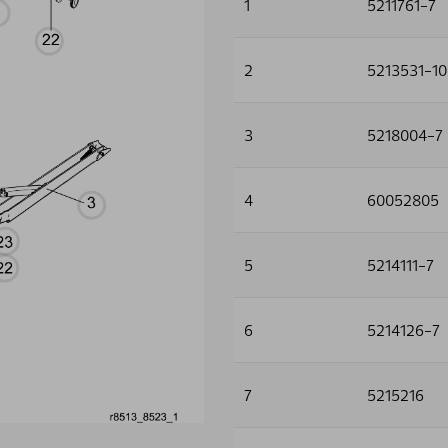
1
5211761-7
2
5213531-10
3
5218004-7
4
60052805
5
5214111-7
6
5214126-7
7
5215216