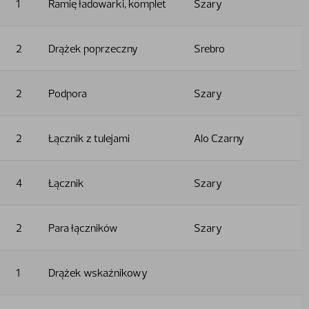
1
Ramię ładowarki, komplet
Szary
2
Drążek poprzeczny
Srebro
2
Podpora
Szary
2
Łącznik z tulejami
Alo Czarny
4
Łącznik
Szary
2
Para łączników
Szary
1
Drążek wskaźnikowy