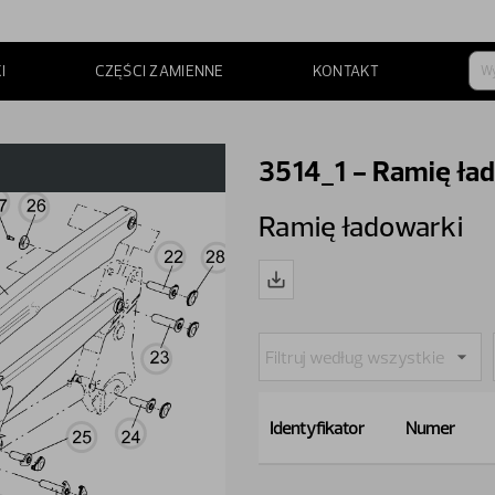
I
CZĘŚCI ZAMIENNE
KONTAKT
3514_1 - Ramię ła
Ramię ładowarki
Identyfikator
Numer