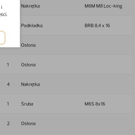
4
Nakrętka
M6M M8 Loc-king
i
ści.
5
Podkładka
BRB 8,4 x 16
2
Osłona
1
Osłona
4
Nakrętka
1
Śruba
M6S 8x16
2
Osłona