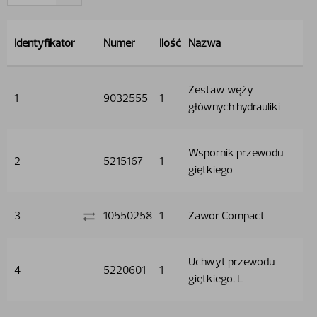
Identyfikator
Numer
Ilość
Nazwa
Zestaw węży
1
9032555
1
głównych hydrauliki
Wspornik przewodu
2
5215167
1
giętkiego
3
10550258
1
Zawór Compact
Uchwyt przewodu
4
5220601
1
giętkiego, L