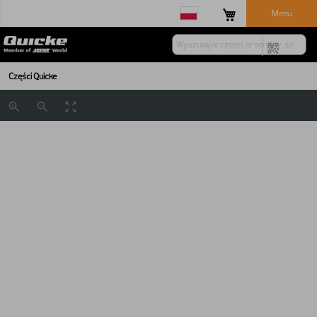
Menu
Części Quicke