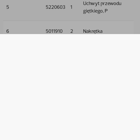
Uchwyt przewodu
5
5220603
1
giętkiego, P
6
5011910
2
Nakrętka
7
5013101
3
Podkładka
8
9032603
4
Wąż hydrauliczny
9
9032528
2
Wąż hydrauliczny
10
9032519
2
Wąż hydrauliczny
11
5005128
1
Śruba