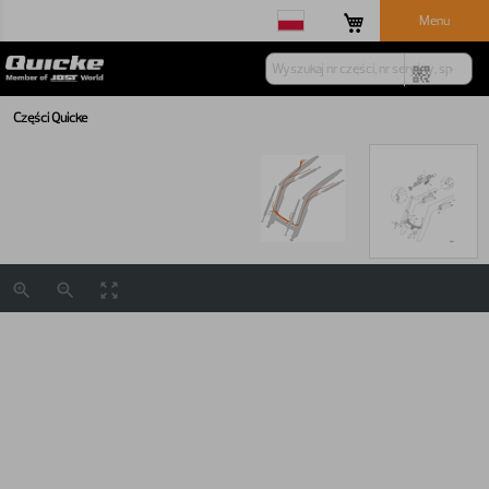
Menu
Części Quicke