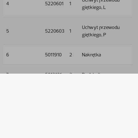
4
5220601
1
giętkiego, L
Uchwyt przewodu
5
5220603
1
giętkiego, P
6
5011910
2
Nakrętka
7
5013101
3
Podkładka
8
5005128
1
Śruba
9
9032604
2
Wąż hydrauliczny
10
9032632
2
Wąż hydrauliczny