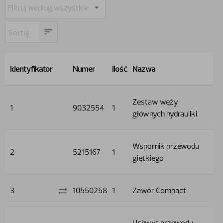
Identyfikator
Numer
Ilość
Nazwa
Zestaw węży
1
9032554
1
głównych hydrauliki
Wspornik przewodu
2
5215167
1
giętkiego
3
10550258
1
Zawór Compact
Uchwyt przewodu