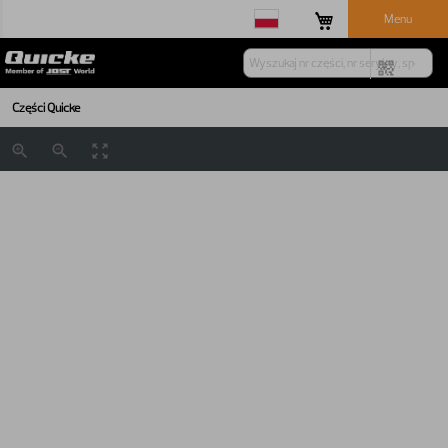
Menu
Części Quicke