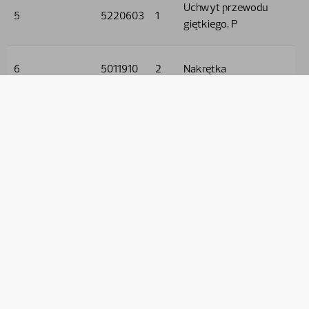
Uchwyt przewodu
5
5220603
1
giętkiego, P
6
5011910
2
Nakrętka
7
5013101
3
Podkładka
8
9032602
4
Wąż hydrauliczny
9
9032535
2
Wąż hydrauliczny
10
9032526
2
Wąż hydrauliczny
11
5005128
1
Śruba