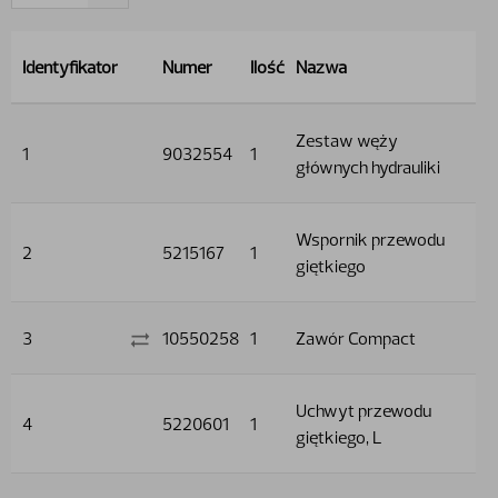
Identyfikator
Numer
Ilość
Nazwa
Zestaw węży
1
9032554
1
głównych hydrauliki
Wspornik przewodu
2
5215167
1
giętkiego
3
10550258
1
Zawór Compact
Uchwyt przewodu
4
5220601
1
giętkiego, L