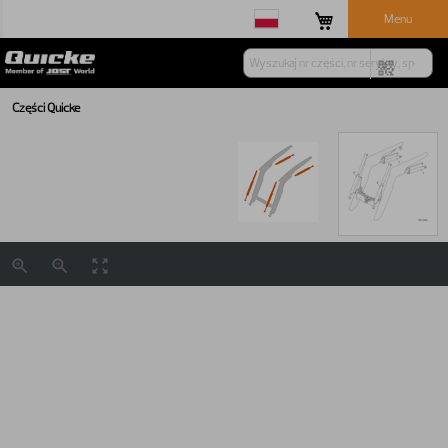
Menu
Części Quicke