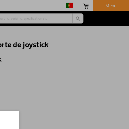
Menu
rte de joystick
k