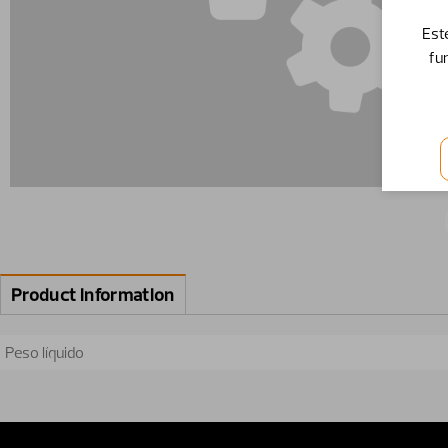
Est
fu
Product information
Peso líquido