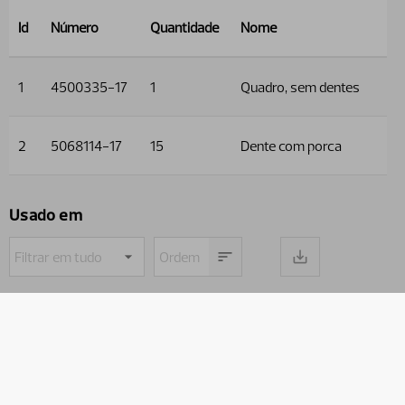
Id
Número
Quantidade
Nome
1
4500335-17
1
Quadro, sem dentes
2
5068114-17
15
Dente com porca
Usado em
Nome do
Número
Caminho
produto
da peça
Implementos
Silocut
Silocut SE