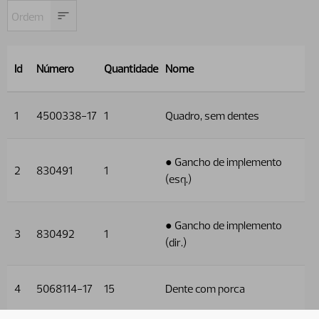
Id
Número
Quantidade
Nome
1
4500338-17
1
Quadro, sem dentes
● Gancho de implemento
2
830491
1
(esq.)
● Gancho de implemento
3
830492
1
(dir.)
4
5068114-17
15
Dente com porca