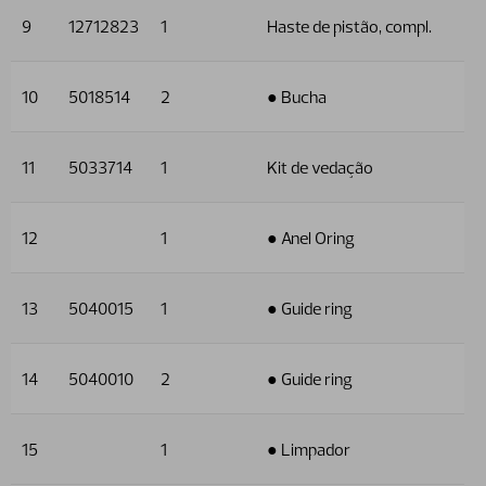
9
12712823
1
Haste de pistão, compl.
10
5018514
2
● Bucha
11
5033714
1
Kit de vedação
12
1
● Anel Oring
13
5040015
1
● Guide ring
14
5040010
2
● Guide ring
15
1
● Limpador