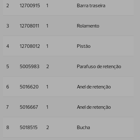
2
12700915
1
Barra traseira
3
12708011
1
Rolamento
4
12708012
1
Pistão
5
5005983
2
Parafuso de retenção
6
5016620
1
Anel de retenção
7
5016667
1
Anel de retenção
8
5018515
2
Bucha