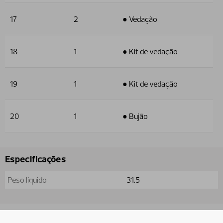
17
2
● Vedação
18
1
● Kit de vedação
19
1
● Kit de vedação
20
1
● Bujão
Especificações
Peso líquido
31.5
Usado em