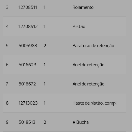
3
12708511
1
Rolamento
4
12708512
1
Pistão
5
5005983
2
Parafuso de retenção
6
5016623
1
Anel de retenção
7
5016672
1
Anel de retenção
8
12713023
1
Haste de pistão, compl.
9
5018513
2
● Bucha