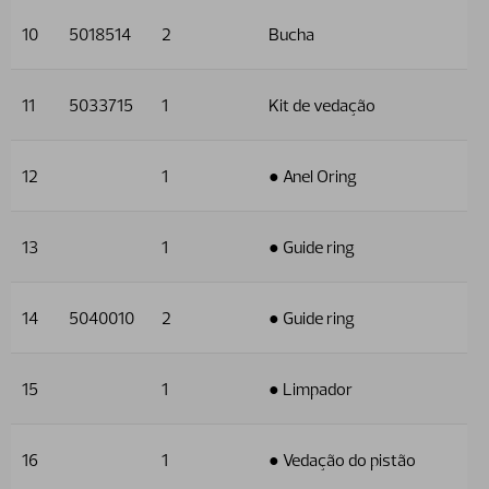
10
5018514
2
Bucha
11
5033715
1
Kit de vedação
12
1
● Anel Oring
13
1
● Guide ring
14
5040010
2
● Guide ring
15
1
● Limpador
16
1
● Vedação do pistão