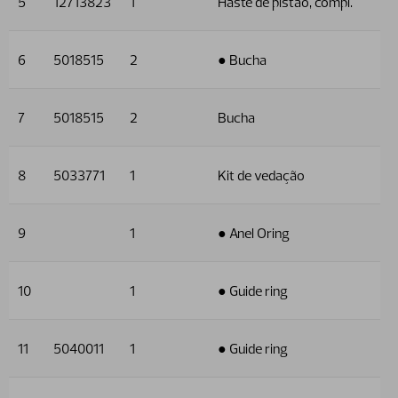
5
12713823
1
Haste de pistão, compl.
6
5018515
2
● Bucha
7
5018515
2
Bucha
8
5033771
1
Kit de vedação
9
1
● Anel Oring
10
1
● Guide ring
11
5040011
1
● Guide ring