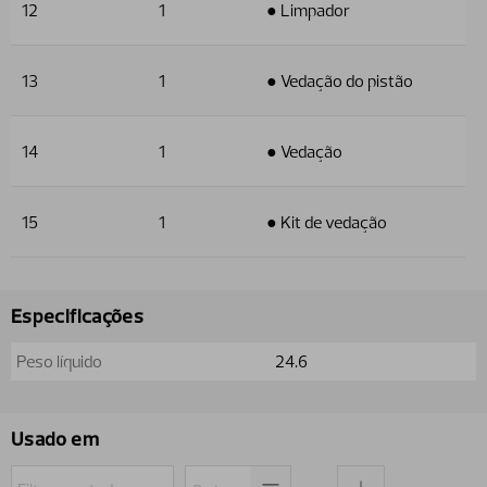
12
1
● Limpador
13
1
● Vedação do pistão
14
1
● Vedação
15
1
● Kit de vedação
Especificações
Peso líquido
24.6
Usado em