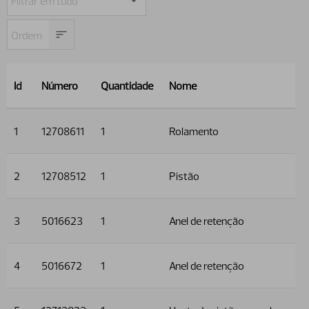
Id
Número
Quantidade
Nome
1
12708611
1
Rolamento
2
12708512
1
Pistão
3
5016623
1
Anel de retenção
4
5016672
1
Anel de retenção