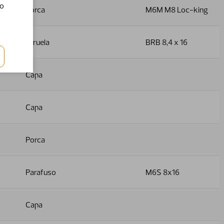
do
Porca
M6M M8 Loc-king
Arruela
BRB 8,4 x 16
Capa
Capa
Porca
Parafuso
M6S 8x16
Capa