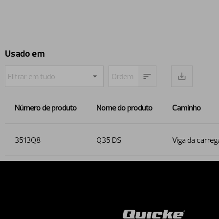
Usado em
Número de produto
Nome do produto
Caminho
3513Q8
Q35 DS
Viga da carreg
Contact 