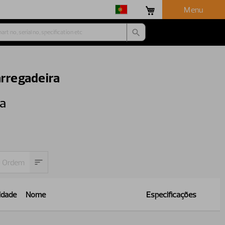
Menu
arregadeira
ra
idade
Nome
Especificações