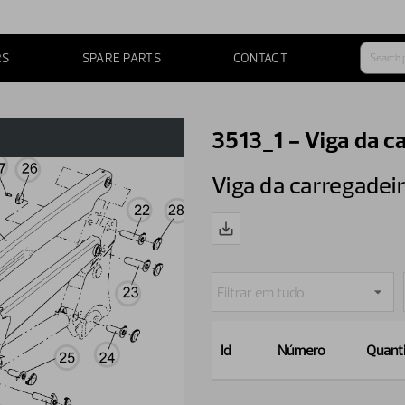
RS
SPARE PARTS
CONTACT
3513_1 - Viga da c
Viga da carregadei
Id
Número
Quant