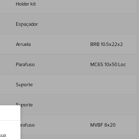
Holder kit
Espaçador
Arruela
BRB 10.5x22x2
Parafuso
MC6S 10x50 Loc
Suporte
Suporte
Parafuso
MVBF 8x20
sua