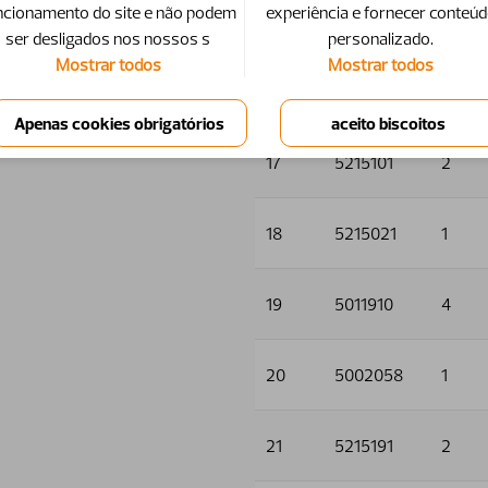
ncionamento do site e não podem
experiência e fornecer conteú
15
5011553
4
ser desligados nos nossos s
personalizado.
Mostrar todos
Mostrar todos
16
5013101
5
17
5215101
2
18
5215021
1
19
5011910
4
20
5002058
1
21
5215191
2