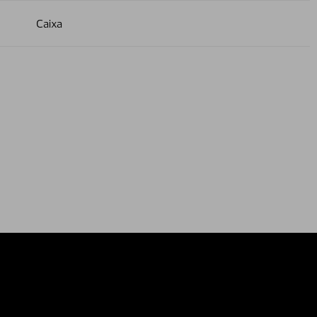
Caixa
relations
External privacy note