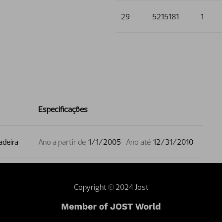
29
5215181
1
Especificações
adeira
Ano a partir de
1/1/2005
Ano até
12/31/2010
Copyright © 2024 Jost
webmaster
Dealer area
Terms and conditions
Sustainability
Investor 