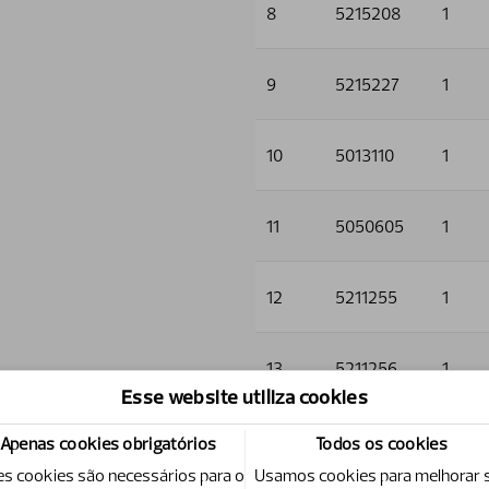
8
5215208
1
9
5215227
1
10
5013110
1
11
5050605
1
12
5211255
1
13
5211256
1
Esse website utiliza cookies
14
5006001
4
Apenas cookies obrigatórios
Todos os cookies
es cookies são necessários para o
Usamos cookies para melhorar 