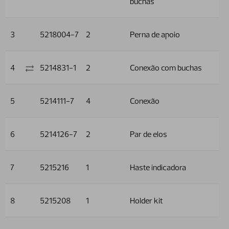
buchas
3
5218004-7
2
Perna de apoio
4
5214831-1
2
Conexão com buchas
5
5214111-7
4
Conexão
6
5214126-7
2
Par de elos
7
5215216
1
Haste indicadora
8
5215208
1
Holder kit