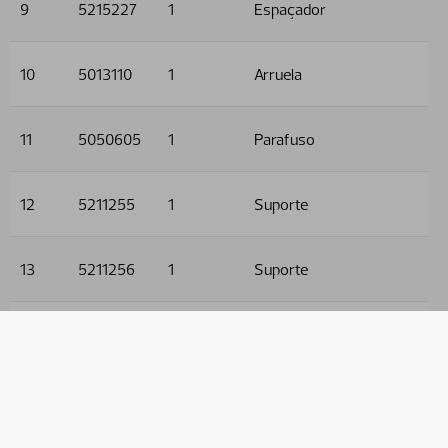
9
5215227
1
Espaçador
10
5013110
1
Arruela
11
5050605
1
Parafuso
12
5211255
1
Suporte
13
5211256
1
Suporte
14
5006001
4
Parafuso
15
5011553
4
Porca