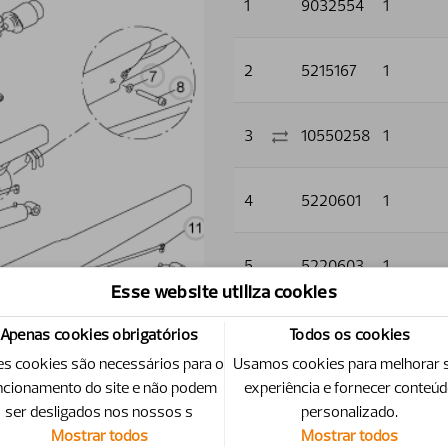
1
9032554
1
2
5215167
1
3
10550258
1
4
5220601
1
5
5220603
1
Esse website utiliza cookies
6
5011910
2
Apenas cookies obrigatórios
Todos os cookies
es cookies são necessários para o
Usamos cookies para melhorar 
ncionamento do site e não podem
experiência e fornecer conteú
7
5013101
3
ser desligados nos nossos s
personalizado.
Mostrar todos
Mostrar todos