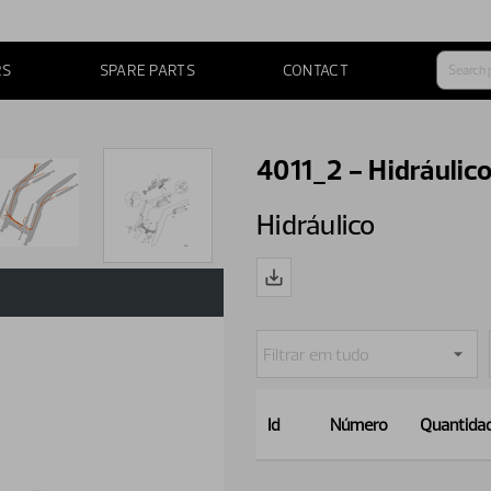
RS
SPARE PARTS
CONTACT
4011_2 - Hidráulic
Hidráulico
Id
Número
Quantida