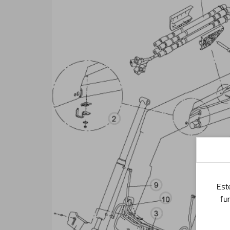
Est
fu