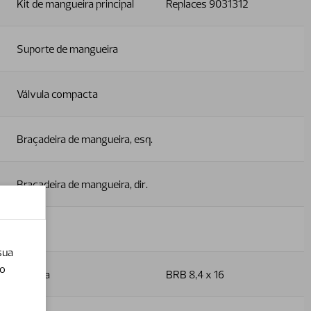
Kit de mangueira principal
Replaces 9031312
Suporte de mangueira
Válvula compacta
Braçadeira de mangueira, esq.
Braçadeira de mangueira, dir.
Porca
sua
do
Arruela
BRB 8,4 x 16