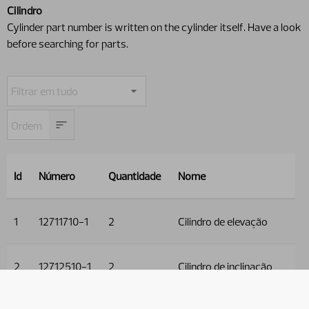
Cilindro
Cylinder part number is written on the cylinder itself. Have a look
before searching for parts.
Id
Número
Quantidade
Nome
1
12711710-1
2
Cilindro de elevação
2
12712510-1
2
Cilindro de inclinação