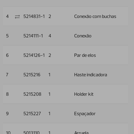
4
5214831-1
2
Conexão com buchas
5
5214111-1
4
Conexão
6
5214126-1
2
Par de elos
7
5215216
1
Haste indicadora
8
5215208
1
Holder kit
9
5215227
1
Espaçador
10
5013110
1
Arruela