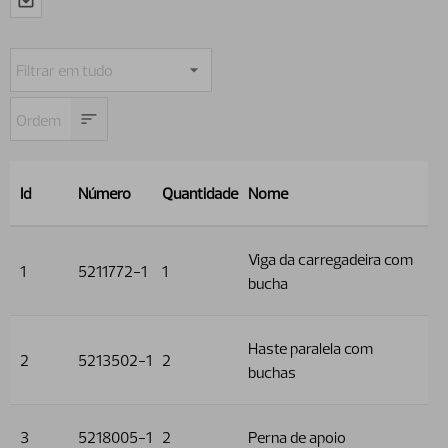
Id
Número
Quantidade
Nome
Viga da carregadeira com
1
5211772-1
1
bucha
Haste paralela com
2
5213502-1
2
buchas
3
5218005-1
2
Perna de apoio