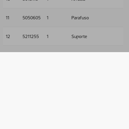
11
5050605
1
Parafuso
12
5211255
1
Suporte
13
5211256
1
Suporte
14
5006001
4
Parafuso
15
5011553
4
Porca
16
5013101
5
Arruela