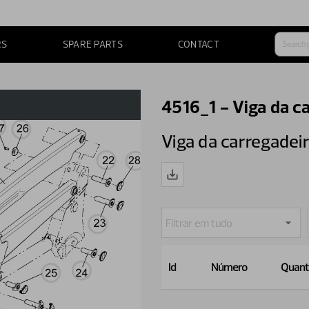
RS
SPARE PARTS
CONTACT
4516_1 - Viga da c
Viga da carregadei
Id
Número
Quant