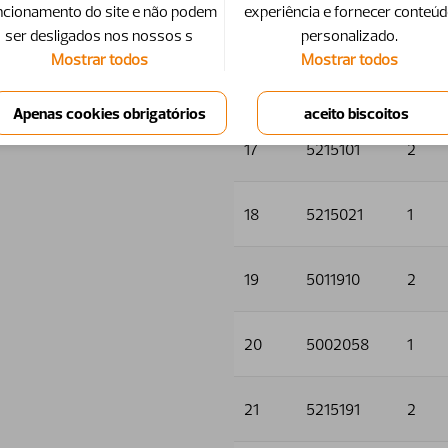
ncionamento do site e não podem
experiência e fornecer conteú
15
5011553
4
ser desligados nos nossos s
personalizado.
Mostrar todos
Mostrar todos
16
5013101
5
17
5215101
2
18
5215021
1
19
5011910
2
20
5002058
1
21
5215191
2