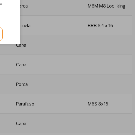
do
Porca
M6M M8 Loc-king
Arruela
BRB 8,4 x 16
Capa
Capa
Porca
Parafuso
M6S 8x16
Capa