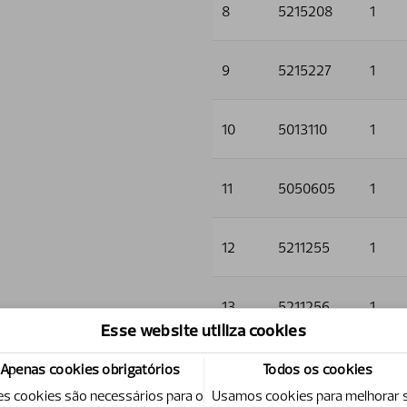
8
5215208
1
9
5215227
1
10
5013110
1
11
5050605
1
12
5211255
1
13
5211256
1
Esse website utiliza cookies
14
5006001
4
Apenas cookies obrigatórios
Todos os cookies
es cookies são necessários para o
Usamos cookies para melhorar 