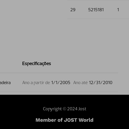
29
5215181
1
Especificações
adeira
Ano a partir de
1/1/2005
Ano até
12/31/2010
Copyright © 2024 Jost
webmaster
Dealer area
Terms and conditions
Sustainability
Investor 