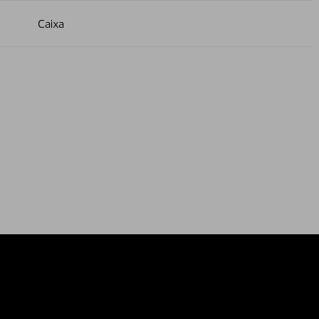
Caixa
relations
External privacy note