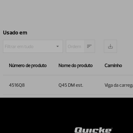
Usado em
Número de produto
Nome do produto
Caminho
4516Q8
Q45 DM est.
Viga da carreg
Contact 