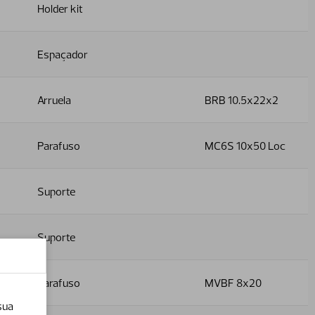
Holder kit
Espaçador
Arruela
BRB 10.5x22x2
Parafuso
MC6S 10x50 Loc
Suporte
Suporte
Parafuso
MVBF 8x20
sua