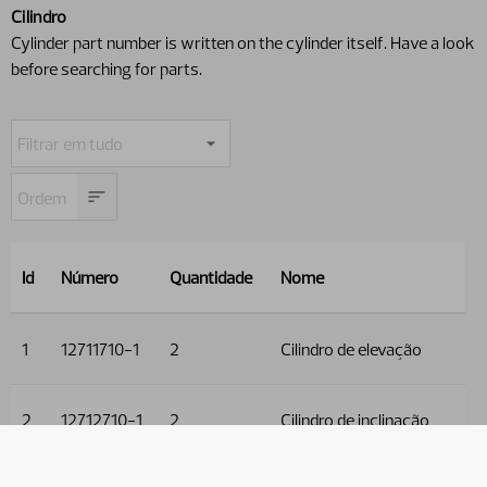
Cilindro
Cylinder part number is written on the cylinder itself. Have a look
before searching for parts.
Id
Número
Quantidade
Nome
1
12711710-1
2
Cilindro de elevação
2
12712710-1
2
Cilindro de inclinação