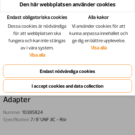
Den här webbplatsen använder cookies
Endast obligatoriska cookies
Alla kakor
Dessa cookies är nödvändiga
Vi använder cookies för att
för att webbplatsen ska
kunna anpassa innehållet och
fungera och kan inte stängas
ge dig en bättre upplevelse.
av i våra system.
Visa alla
Visa alla
10385824 - Adapter - 7/8"UNF JIC -
Rör
Adapter
Nummer
10385824
Specifikation
7/8"UNF JIC - Rör