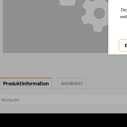
Des
web
Används i
Produktinformation
Nettovikt