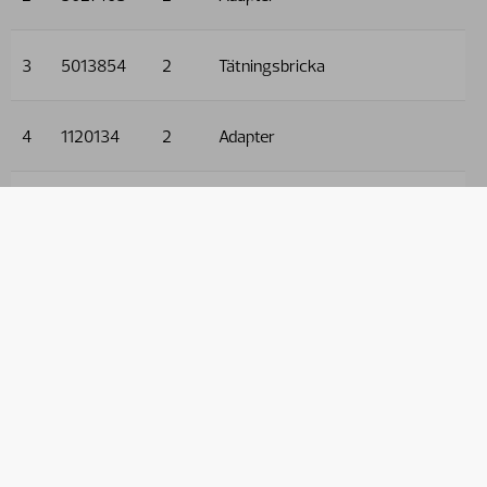
3
5013854
2
Tätningsbricka
4
1120134
2
Adapter
5
5013856
2
Tätningsbricka
6
5033718
2
Plastlock
7
5027485
2
Adapter
8
1120133
2
Adapter