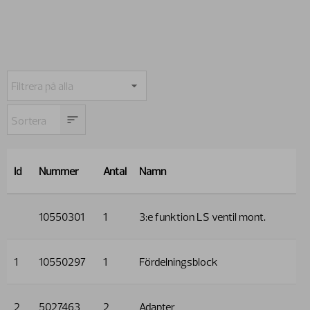
Id
Nummer
Antal
Namn
10550301
1
3:e funktion LS ventil mont.
1
10550297
1
Fördelningsblock
2
5027463
2
Adapter