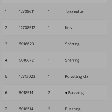
1
12708611
1
Toppmutter
2
12708512
1
Kolv
3
5016623
1
Spårring
4
5016672
1
Spårring
5
12712023
1
Kolvstång klp
6
5018514
2
● Bussning
7
5018514
2
Bussning