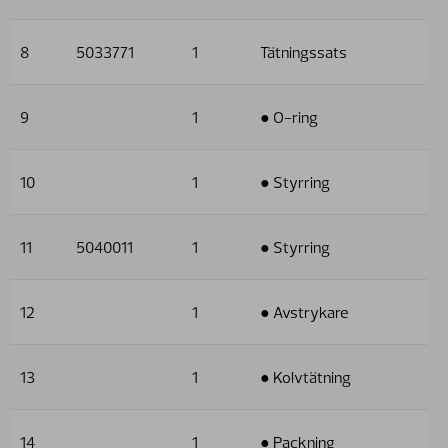
8
5033771
1
Tätningssats
9
1
● O-ring
10
1
● Styrring
11
5040011
1
● Styrring
12
1
● Avstrykare
13
1
● Kolvtätning
14
1
● Packning