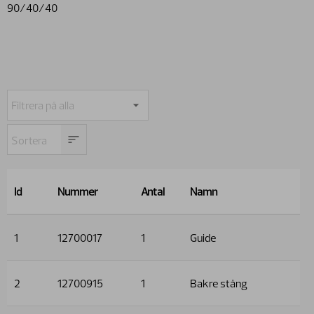
90/40/40
Id
Nummer
Antal
Namn
1
12700017
1
Guide
2
12700915
1
Bakre stång