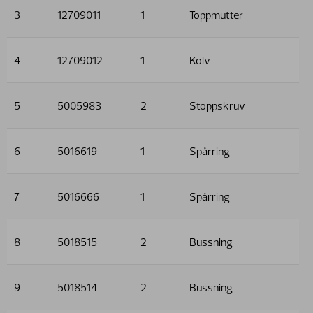
3
12709011
1
Toppmutter
4
12709012
1
Kolv
5
5005983
2
Stoppskruv
6
5016619
1
Spårring
7
5016666
1
Spårring
8
5018515
2
Bussning
9
5018514
2
Bussning