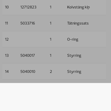
10
12712823
1
Kolvstång klp
11
5033716
1
Tätningssats
12
1
O-ring
13
5040017
1
Styrring
14
5040010
2
Styrring
15
1
Avstrykare
16
1
Kolvtätning