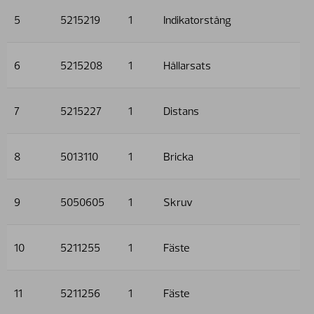
5
5215219
1
Indikatorstång
6
5215208
1
Hållarsats
7
5215227
1
Distans
8
5013110
1
Bricka
9
5050605
1
Skruv
10
5211255
1
Fäste
11
5211256
1
Fäste