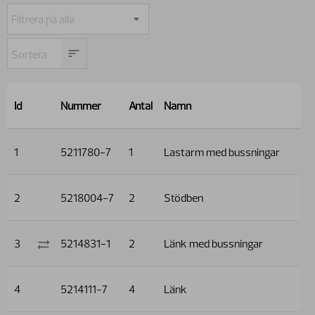
Id
Nummer
Antal
Namn
1
5211780-7
1
Lastarm med bussningar
2
5218004-7
2
Stödben
3
5214831-1
2
Länk med bussningar
4
5214111-7
4
Länk