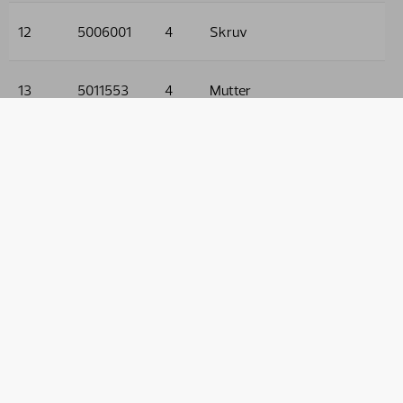
12
5006001
4
Skruv
13
5011553
4
Mutter
14
5013101
5
Bricka
15
5215101
2
Kåpa
16
5215021
1
Kåpa
17
5011910
2
Mutter
18
5002058
1
Skruv