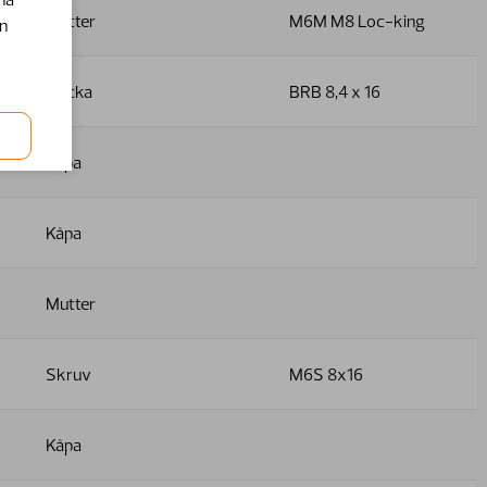
Mutter
M6M M8 Loc-king
en
Bricka
BRB 8,4 x 16
Kåpa
Kåpa
Mutter
Skruv
M6S 8x16
Kåpa