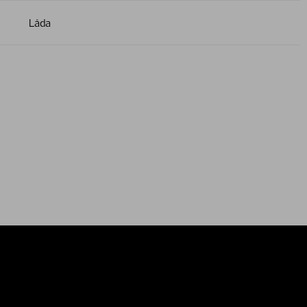
Låda
relations
External privacy note