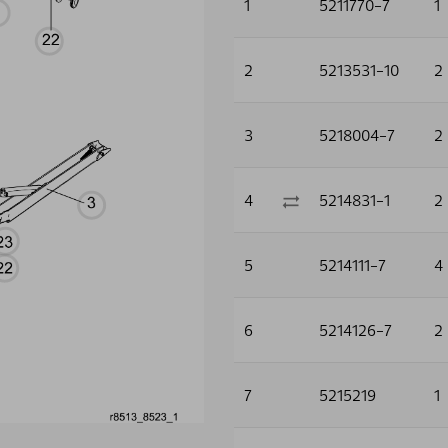
1
5211770-7
1
2
5213531-10
2
3
5218004-7
2
4
5214831-1
2
5
5214111-7
4
6
5214126-7
2
7
5215219
1