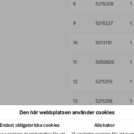
8
5215208
1
9
5215227
1
10
5013110
1
11
5050605
1
12
5211255
1
13
5211256
1
Den här webbplatsen använder cookies
14
5006001
4
Endast obligatoriska cookies
Alla kakor
sa cookies är nödvändiga för att
Vi använder cookies för att kun