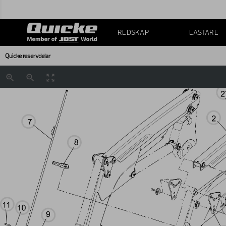
REDSKAP
LASTARE
Quicke reservdelar