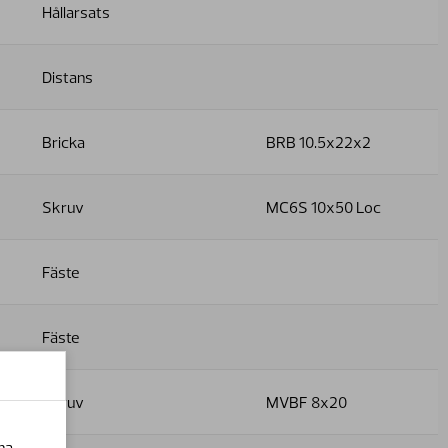
Hållarsats
Distans
Bricka
BRB 10.5x22x2
Skruv
MC6S 10x50 Loc
Fäste
Fäste
Skruv
MVBF 8x20
na