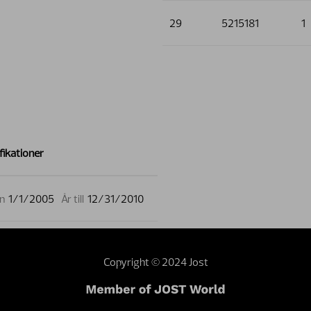
29
5215181
1
fikationer
ån
1/1/2005
År till
12/31/2010
Copyright © 2024 Jost
webmaster
Dealer area
Terms and conditions
Sustainability
Investor 