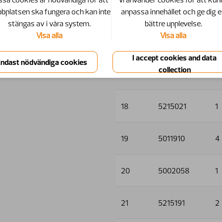
15
5011553
4
bplatsen ska fungera och kan inte
anpassa innehållet och ge dig 
stängas av i våra system.
bättre upplevelse.
Visa alla
Visa alla
16
5013101
5
17
5215101
2
18
5215021
1
19
5011910
4
20
5002058
1
21
5215191
2