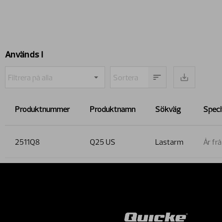
Används i
Produktnummer
Produktnamn
Sökväg
Speci
2511Q8
Q25 US
Lastarm
År fr
Contact 