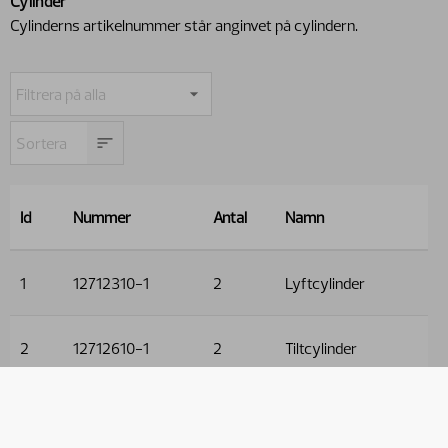
Cylinder
Cylinderns artikelnummer står anginvet på cylindern.
Id
Nummer
Antal
Namn
1
12712310-1
2
Lyftcylinder
2
12712610-1
2
Tiltcylinder
Används i