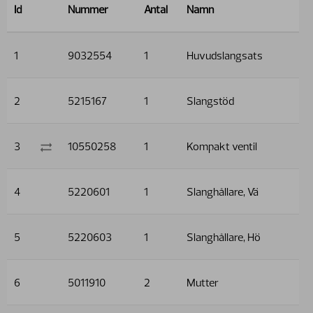
Id
Nummer
Antal
Namn
1
9032554
1
Huvudslangsats
2
5215167
1
Slangstöd
3
10550258
1
Kompakt ventil
4
5220601
1
Slanghållare, Vä
5
5220603
1
Slanghållare, Hö
6
5011910
2
Mutter