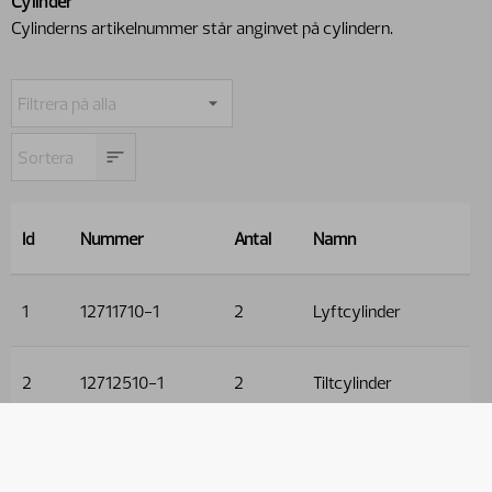
Cylinder
Cylinderns artikelnummer står anginvet på cylindern.
Id
Nummer
Antal
Namn
1
12711710-1
2
Lyftcylinder
2
12712510-1
2
Tiltcylinder
Används i