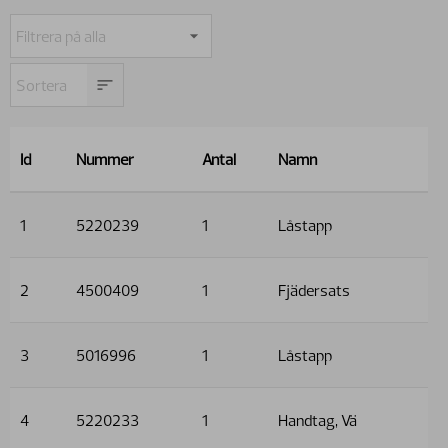
Id
Nummer
Antal
Namn
1
5220239
1
Låstapp
2
4500409
1
Fjädersats
3
5016996
1
Låstapp
4
5220233
1
Handtag, Vä