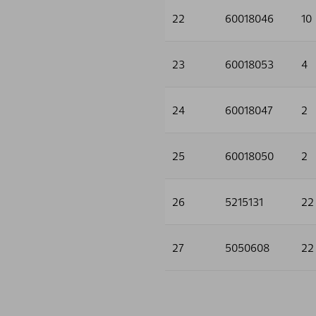
22
60018046
10
23
60018053
4
24
60018047
2
25
60018050
2
26
5215131
22
27
5050608
22