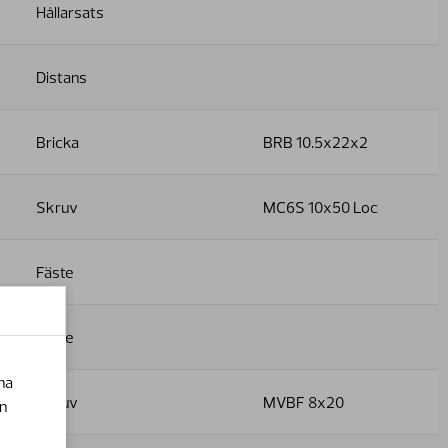
Hållarsats
Distans
Bricka
BRB 10.5x22x2
Skruv
MC6S 10x50 Loc
Fäste
Fäste
na
Skruv
MVBF 8x20
en