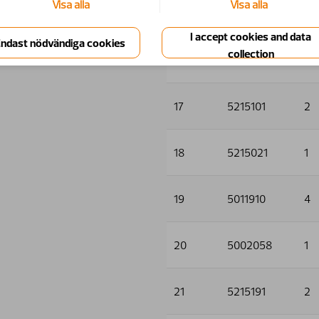
Visa alla
Visa alla
15
5011553
4
16
5013101
5
17
5215101
2
18
5215021
1
19
5011910
4
20
5002058
1
21
5215191
2