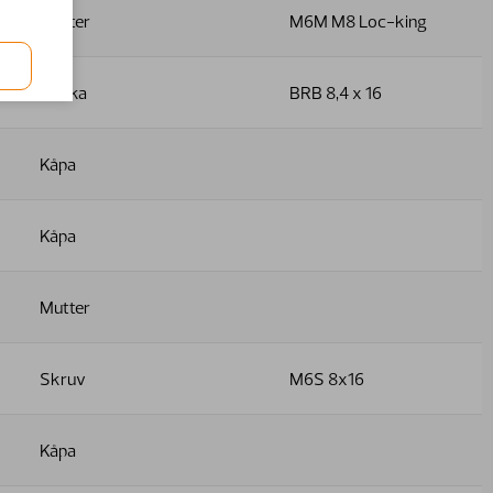
Mutter
M6M M8 Loc-king
Bricka
BRB 8,4 x 16
Kåpa
Kåpa
Mutter
Skruv
M6S 8x16
Kåpa