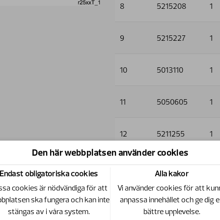
8
5215208
1
9
5215227
1
10
5013110
1
11
5050605
1
12
5211255
1
Den här webbplatsen använder cookies
13
5211256
1
Endast obligatoriska cookies
Alla kakor
sa cookies är nödvändiga för att
Vi använder cookies för att kun
14
5006001
4
bplatsen ska fungera och kan inte
anpassa innehållet och ge dig 
stängas av i våra system.
bättre upplevelse.