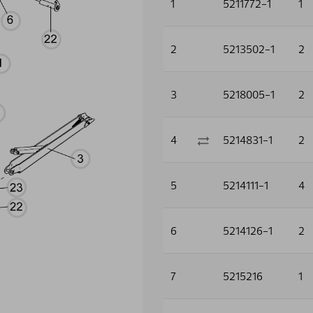
1
5211772-1
1
2
5213502-1
2
3
5218005-1
2
4
5214831-1
2
5
5214111-1
4
6
5214126-1
2
7
5215216
1