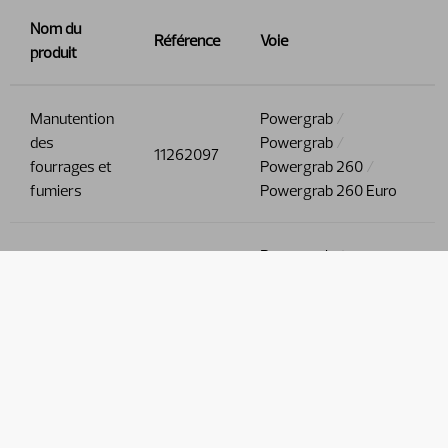
Nom du
Référence
Voie
produit
Manutention
Powergrab
des
Powergrab
11262097
fourrages et
Powergrab 260
fumiers
Powergrab 260 Euro
Powergrab
Manutention
PowerGrab crochets
des
boulonnés Rail
11262097
fourrages et
Powergrab 260
fumiers
Powergrab 260 BoH
sans crochets
Powergrab