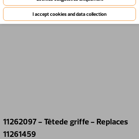
11262097 - Têtede griffe - Replaces
11261459