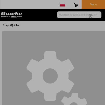
Menu
Części Quicke