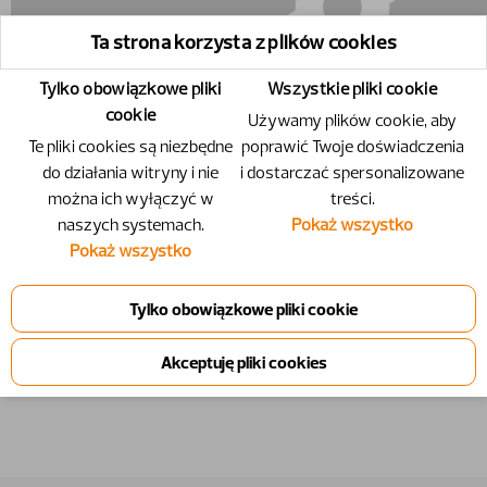
Ta strona korzysta z plików cookies
Tylko obowiązkowe pliki
Wszystkie pliki cookie
cookie
Używamy plików cookie, aby
Te pliki cookies są niezbędne
poprawić Twoje doświadczenia
do działania witryny i nie
i dostarczać spersonalizowane
można ich wyłączyć w
treści.
naszych systemach.
Pokaż wszystko
Pokaż wszystko
10339673 - Przedłużenie, lewa
Przedłużenie,​ lewa
Numer
10339673