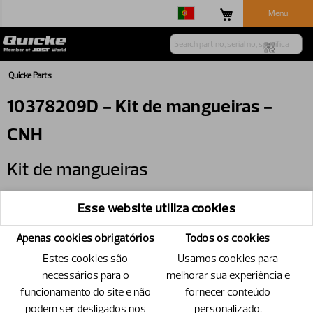
Menu
Quicke Parts
10378209D - Kit de mangueiras -
CNH
Kit de mangueiras
Número
10378209D
Esse website utiliza cookies
Specification
CNH
Apenas cookies obrigatórios
Todos os cookies
Only available through wholegoods
Estes cookies são
Usamos cookies para
necessários para o
melhorar sua experiência e
funcionamento do site e não
fornecer conteúdo
Itens de reposição
podem ser desligados nos
personalizado.