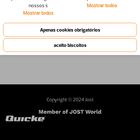
nossos s
Mostrar todos
10378209D
Kit de mangueiras
370033-01
Mostrar todos
Product information
Copyright © 2024 Jost
Contact webmaster
Dealer area
Terms and
conditions
Sustainability
Investor relations
External privacy note