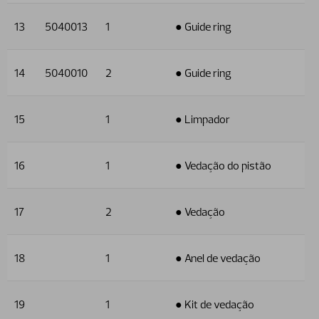
13
5040013
1
● Guide ring
14
5040010
2
● Guide ring
15
1
● Limpador
16
1
● Vedação do pistão
17
2
● Vedação
18
1
● Anel de vedação
19
1
● Kit de vedação