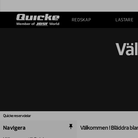
REDSKAP
LASTARE
Vä
Quicke reservdelar
Navigera
Välkommen ! Bläddra blan