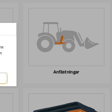
na
en
Anfästningar