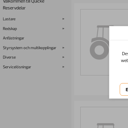
Välkommen till Quicke
Reservdelar
Lastare
Redskap
Anfästningar
Styrsystem och multikopplingar
Des
Diverse
web
Servicelösningar
Lasta