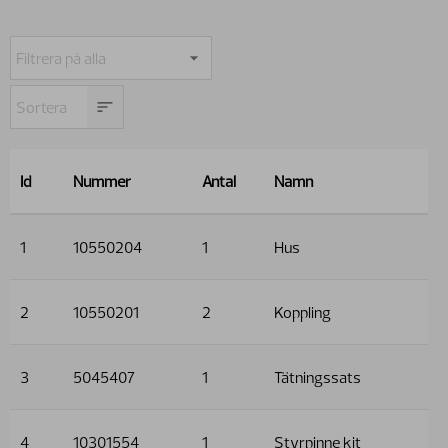
Id
Nummer
Antal
Namn
1
10550204
1
Hus
2
10550201
2
Koppling
3
5045407
1
Tätningssats
4
10301554
1
Styrpinne kit