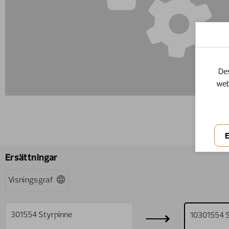
Des
web
Ersättningar
Visningsgraf
301554
Styrpinne
10301554
S