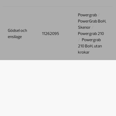
Powergrab
PowerGrab BoH,
Skenor
Gödsel och
11262095
Powergrab 210
ensilage
Powergrab
210 BoH, utan
krokar
Powergrab
PowerGrab BoH,
Skenor
Gödsel och
11262095
Powergrab 210
ensilage
Powergrab
210 BoH, utan
krokar